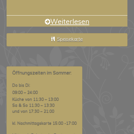
Weiterlesen
Speisekarte
Öffnungszeiten im Sommer:
Do bis Di:
09:00 – 24:00
Küche von 11:30 – 13:00
Sa & So 11:30 – 13:30
und von 17:30 – 21:00
kl. Nachmittagskarte 15:00 -17:00