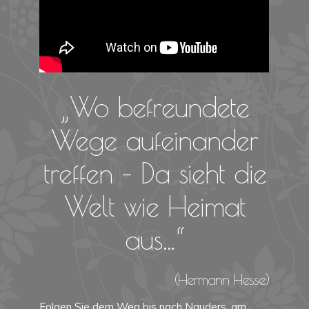
„Wo befreundete
Wege aufeinander
treffen – Da sieht die
Welt wie Heimat
aus…“
(Hermann Hesse)
Folgen Sie dem Weg bis nach Nauders, am