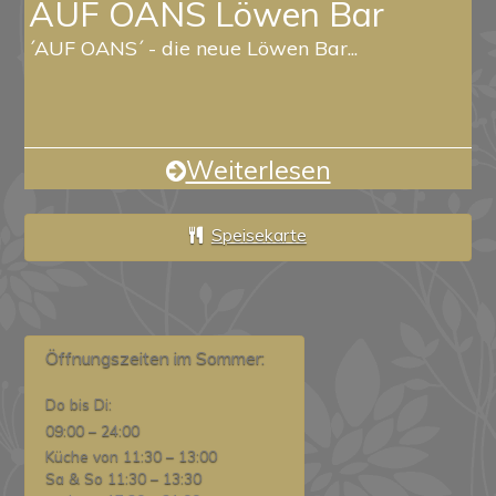
AUF OANS Löwen Bar
´AUF OANS´ - die neue Löwen Bar...
Weiterlesen
Speisekarte
Öffnungszeiten im Sommer:
Do bis Di:
09:00 – 24:00
Küche von 11:30 – 13:00
Sa & So 11:30 – 13:30