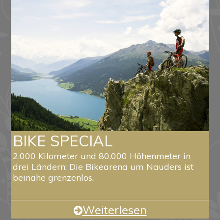
BIKE SPECIAL
2.000 Kilometer und 80.000 Höhenmeter in
drei Ländern: Die Bikearena um Nauders ist
beinahe grenzenlos.
Weiterlesen