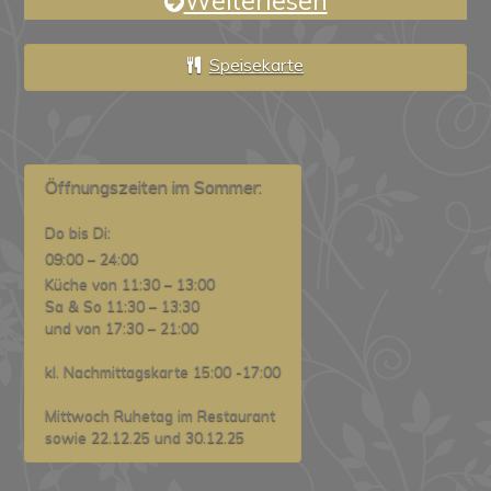
Weiterlesen
Speisekarte
Öffnungszeiten im Sommer:
Do bis Di:
09:00 – 24:00
Küche von 11:30 – 13:00
Sa & So 11:30 – 13:30
und von 17:30 – 21:00
kl. Nachmittagskarte 15:00 -17:00
Mittwoch Ruhetag im Restaurant
sowie 22.12.25 und 30.12.25