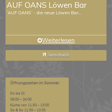
AUF OANS Löwen Bar
´AUF OANS´ - die neue Löwen Bar...
Weiterlesen
Speisekarte
Öffnungszeiten im Sommer:
Do bis Di:
09:00 – 24:00
Küche von 11:30 – 13:00
Sa & So 11:30 – 13:30