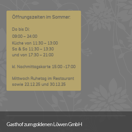
Öffnungszeiten im Sommer:
Do bis Di:
09:00 – 24:00
Küche von 11:30 – 13:00
Sa & So 11:30 – 13:30
und von 17:30 – 21:00
kl. Nachmittagskarte 15:00 -17:00
Mittwoch Ruhetag im Restaurant
sowie 22.12.25 und 30.12.25
Gasthof zum goldenen Löwen GmbH